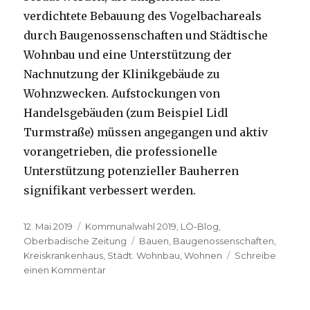
verdichtete Bebauung des Vogelbachareals
durch Baugenossenschaften und Städtische
Wohnbau und eine Unterstützung der
Nachnutzung der Klinikgebäude zu
Wohnzwecken. Aufstockungen von
Handelsgebäuden (zum Beispiel Lidl
Turmstraße) müssen angegangen und aktiv
vorangetrieben, die professionelle
Unterstützung potenzieller Bauherren
signifikant verbessert werden.
Veröffentlicht
12. Mai 2019
Kategorien
Kommunalwahl 2019
,
LÖ-Blog
,
am
Oberbadische Zeitung
Schlagwörter
Bauen
,
Baugenossenschaften
,
Kreiskrankenhaus
,
Städt. Wohnbau
,
Wohnen
Schreibe
einen Kommentar
zu
2500
neue