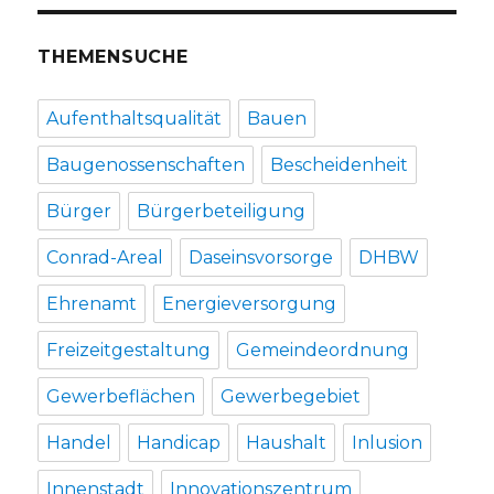
Wohnungen
THEMENSUCHE
Aufenthaltsqualität
Bauen
Baugenossenschaften
Bescheidenheit
Bürger
Bürgerbeteiligung
Conrad-Areal
Daseinsvorsorge
DHBW
Ehrenamt
Energieversorgung
Freizeitgestaltung
Gemeindeordnung
Gewerbeflächen
Gewerbegebiet
Handel
Handicap
Haushalt
Inlusion
Innenstadt
Innovationszentrum