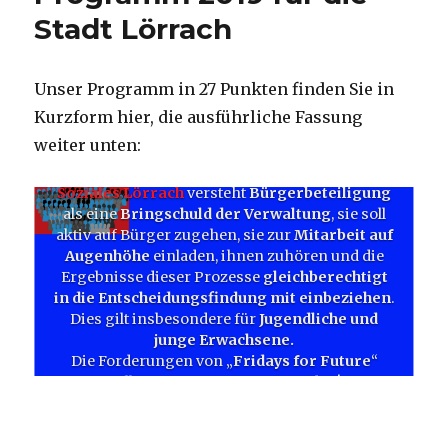
Stadt Lörrach
Unser Programm in 27 Punkten finden Sie in
Kurzform hier, die ausführliche Fassung
Gelebte Demokratie
weiter unten:
Soziales Lörrach
versteht
Bürgerbeteiligung
als eine
Bringschuld der Verwaltung
, sie soll
aktiv auf Bürger zugehen, sie zur
Mitarbeit auf
Augenhöhe
einladen, ihnen zuhören und die
Ergebnisse dieser Prozesse
gleichberechtigt
in die Entscheidungsfindung mit einbeziehen
.
Dies gilt insbesondere für
Jugendliche und
junge Erwachsene.
Die Forderungen von „
Fridays for Future
“
sollen ernst genommen werden!